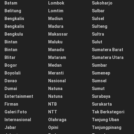
Batam
Lombok
Sukoharjo
Belitung
Lomtim
Sulbar
Bengkalis
Madiun
Sulsel
Bengkalis
Madura
Sulteng
Bengkulu
Makassar
Sultra
Bintan
Maluku
Sulut
Bintan
Manado
Sumatera Barat
Blitar
Mataram
Sumatera Utara
Bogor
Medan
Sumbar
Boyolali
Meranti
Sumenep
Davao
Nasional
Sumsel
Dumai
Natuna
Sumut
Entertainment
Natuna
Surabaya
Firman
NTB
Surakarta
Galeri Foto
NTT
Tak Berkategori
Internasional
Olahraga
Tanjung Uban
Jabar
Opini
Tanjungpinang