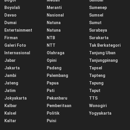
Bogor
Medan
Sumbar
Boyolali
Meranti
Sumenep
Davao
Nasional
Sumsel
Dumai
Natuna
Sumut
Entertainment
Natuna
Surabaya
Firman
NTB
Surakarta
Galeri Foto
NTT
Tak Berkategori
Internasional
Olahraga
Tanjung Uban
Jabar
Opini
Tanjungpinang
Jakarta
Padang
Tapsel
Jambi
Palembang
Tapteng
Jateng
Papua
Tapung
Jatim
Pati
Taput
Jokyakarta
Pekanbaru
TTS
Kalbar
Pemberitaan
Wonogiri
Kalsel
Politik
Yogyakarta
Kaltar
Puisi