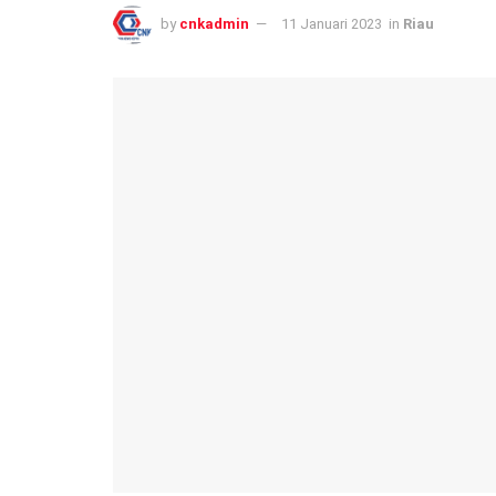
by
cnkadmin
11 Januari 2023
in
Riau