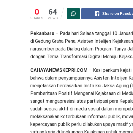
0
64
Share on Faceb
SHARES
VIEWS
Pekanbaru
– Pada hari Selasa tanggal 10 Januar
di Gedung Graha Pena, Asisten Intelijen Kejaksaan
narasumber pada Dialog dalam Program Tanya Jaks
dengan Tema Transformasi Digital Menuju Kejaks
CAHAYANEWSKEPRI.COM
– Kasi penkum kejati
bahwa dalam penyampaiannya Asisten Intelijen Kej
menjelaskan berdasarkan Instruksi Jaksa Agung (
Pemberitaan Positif Mengenai Kejaksaan di Medi
sangat mengapresiasi atas partisipasi para Kepal
sudah secara aktif di media sosial dalam mempubl
melaksanakan keterbukaan informasi publik, mewu
kepercayaan publik perlu dilakukan upaya masif ya
satuan kerja di lingkungan Kejaksaan untuk mempu