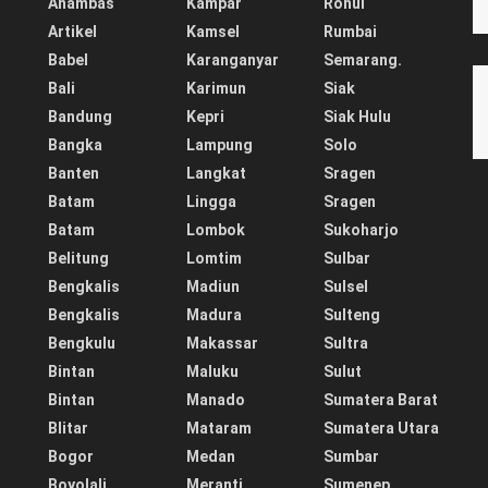
Anambas
Kampar
Rohul
Artikel
Kamsel
Rumbai
Babel
Karanganyar
Semarang.
Bali
Karimun
Siak
Bandung
Kepri
Siak Hulu
Bangka
Lampung
Solo
Banten
Langkat
Sragen
Batam
Lingga
Sragen
Batam
Lombok
Sukoharjo
Belitung
Lomtim
Sulbar
Bengkalis
Madiun
Sulsel
Bengkalis
Madura
Sulteng
Bengkulu
Makassar
Sultra
Bintan
Maluku
Sulut
Bintan
Manado
Sumatera Barat
Blitar
Mataram
Sumatera Utara
Bogor
Medan
Sumbar
Boyolali
Meranti
Sumenep