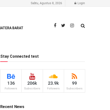
Sabtu, Agustus 8, 2026
Login
ATERA BARAT
Stay Connected test
136
206k
23.9k
99
Followers
Subscribers
Followers
Subscribers
Recent News