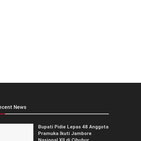
ecent News
Bupati Pidie Lepas 48 Anggota
Pramuka Ikuti Jambore
Nasional XII di Cibubur