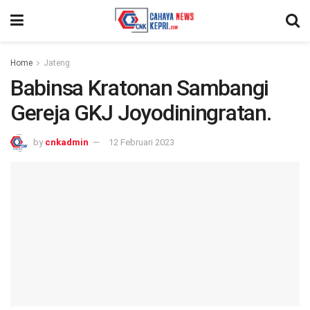
Home
Jateng
Babinsa Kratonan Sambangi
Gereja GKJ Joyodiningratan.
by
cnkadmin
12 Februari 2023