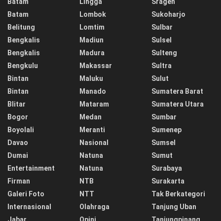
Batam
Lingga
Sragen
Batam
Lombok
Sukoharjo
Belitung
Lomtim
Sulbar
Bengkalis
Madiun
Sulsel
Bengkalis
Madura
Sulteng
Bengkulu
Makassar
Sultra
Bintan
Maluku
Sulut
Bintan
Manado
Sumatera Barat
Blitar
Mataram
Sumatera Utara
Bogor
Medan
Sumbar
Boyolali
Meranti
Sumenep
Davao
Nasional
Sumsel
Dumai
Natuna
Sumut
Entertainment
Natuna
Surabaya
Firman
NTB
Surakarta
Galeri Foto
NTT
Tak Berkategori
Internasional
Olahraga
Tanjung Uban
Jabar
Opini
Tanjungpinang