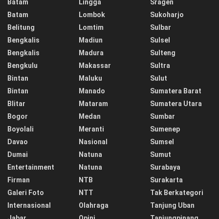
Batam
Lingga
Sragen
Batam
Lombok
Sukoharjo
Belitung
Lomtim
Sulbar
Bengkalis
Madiun
Sulsel
Bengkalis
Madura
Sulteng
Bengkulu
Makassar
Sultra
Bintan
Maluku
Sulut
Bintan
Manado
Sumatera Barat
Blitar
Mataram
Sumatera Utara
Bogor
Medan
Sumbar
Boyolali
Meranti
Sumenep
Davao
Nasional
Sumsel
Dumai
Natuna
Sumut
Entertainment
Natuna
Surabaya
Firman
NTB
Surakarta
Galeri Foto
NTT
Tak Berkategori
Internasional
Olahraga
Tanjung Uban
Jabar
Opini
Tanjungpinang