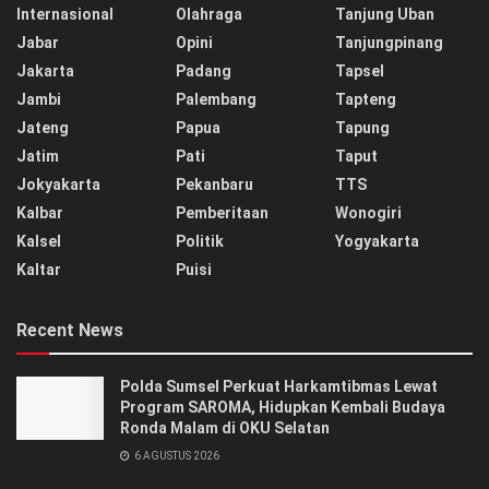
Internasional
Olahraga
Tanjung Uban
Jabar
Opini
Tanjungpinang
Jakarta
Padang
Tapsel
Jambi
Palembang
Tapteng
Jateng
Papua
Tapung
Jatim
Pati
Taput
Jokyakarta
Pekanbaru
TTS
Kalbar
Pemberitaan
Wonogiri
Kalsel
Politik
Yogyakarta
Kaltar
Puisi
Recent News
Polda Sumsel Perkuat Harkamtibmas Lewat
Program SAROMA, Hidupkan Kembali Budaya
Ronda Malam di OKU Selatan
6 AGUSTUS 2026