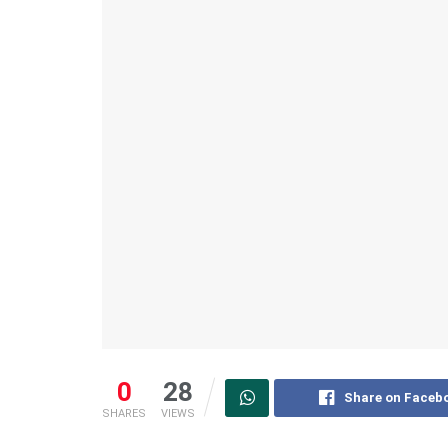
0
28
Share on Faceb
SHARES
VIEWS