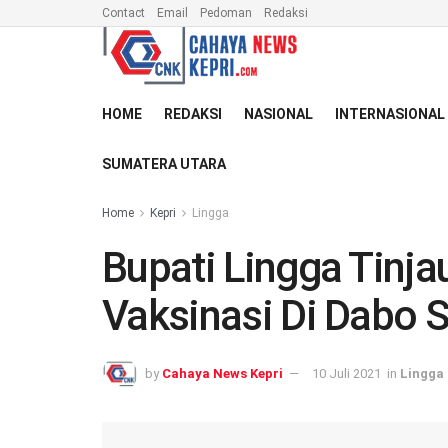
Contact
Email
Pedoman
Redaksi
HOME
REDAKSI
NASIONAL
INTERNASIONAL
SUMATERA UTARA
Home
Kepri
Lingga
Bupati Lingga Tinj
Vaksinasi Di Dabo 
by
Cahaya News Kepri
10 Juli 2021
in
Lingga