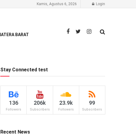
Kamis, Agustus 6, 2026
Login
ATERA BARAT
Stay Connected test
136
206k
23.9k
99
Followers
Subscribers
Followers
Subscribers
Recent News