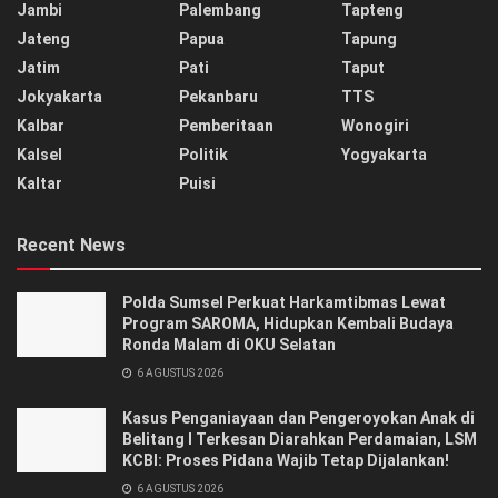
Jambi
Palembang
Tapteng
Jateng
Papua
Tapung
Jatim
Pati
Taput
Jokyakarta
Pekanbaru
TTS
Kalbar
Pemberitaan
Wonogiri
Kalsel
Politik
Yogyakarta
Kaltar
Puisi
Recent News
Polda Sumsel Perkuat Harkamtibmas Lewat
Program SAROMA, Hidupkan Kembali Budaya
Ronda Malam di OKU Selatan
6 AGUSTUS 2026
Kasus Penganiayaan dan Pengeroyokan Anak di
Belitang I Terkesan Diarahkan Perdamaian, LSM
KCBI: Proses Pidana Wajib Tetap Dijalankan!
6 AGUSTUS 2026