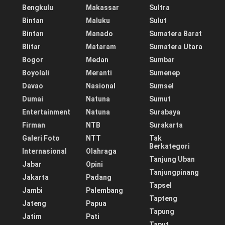
Bengkulu
Makassar
Sultra
Bintan
Maluku
Sulut
Bintan
Manado
Sumatera Barat
Blitar
Mataram
Sumatera Utara
Bogor
Medan
Sumbar
Boyolali
Meranti
Sumenep
Davao
Nasional
Sumsel
Dumai
Natuna
Sumut
Entertainment
Natuna
Surabaya
Firman
NTB
Surakarta
Galeri Foto
NTT
Tak
Berkategori
Internasional
Olahraga
Tanjung Uban
Jabar
Opini
Tanjungpinang
Jakarta
Padang
Tapsel
Jambi
Palembang
Tapteng
Jateng
Papua
Tapung
Jatim
Pati
Taput