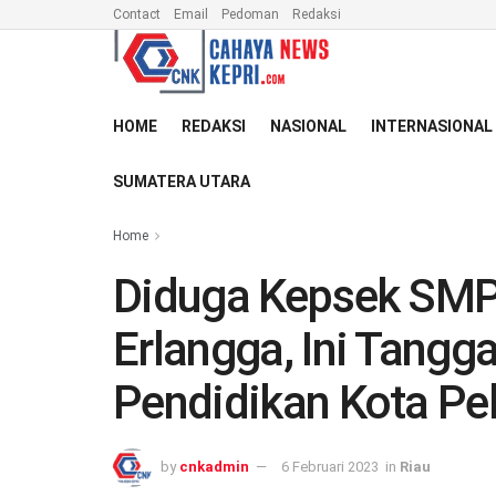
Contact
Email
Pedoman
Redaksi
HOME
REDAKSI
NASIONAL
INTERNASIONAL
SUMATERA UTARA
Home
Diduga Kepsek SMP 
Erlangga, Ini Tangg
Pendidikan Kota Pe
by
cnkadmin
6 Februari 2023
in
Riau