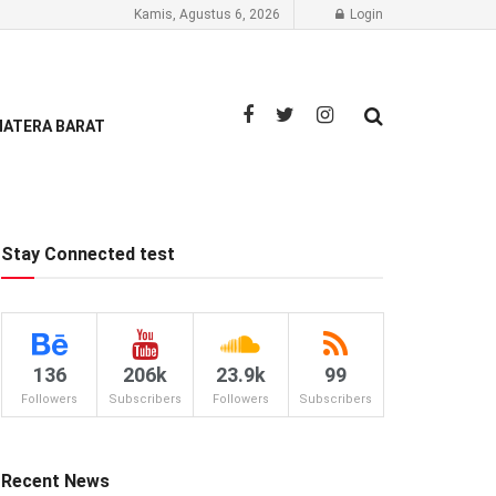
Kamis, Agustus 6, 2026
Login
ATERA BARAT
Stay Connected test
136
206k
23.9k
99
Followers
Subscribers
Followers
Subscribers
Recent News