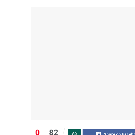
0
82
Share on Faceb