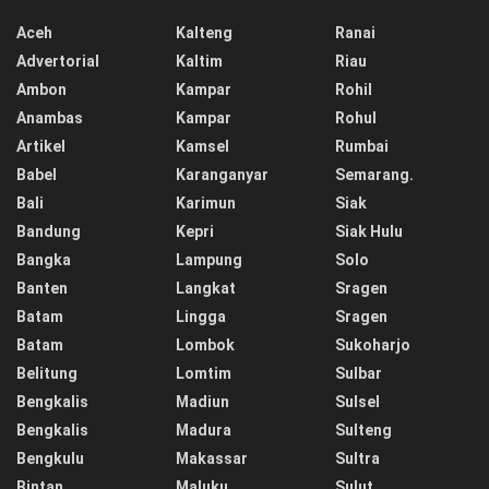
Aceh
Kalteng
Ranai
Advertorial
Kaltim
Riau
Ambon
Kampar
Rohil
Anambas
Kampar
Rohul
Artikel
Kamsel
Rumbai
Babel
Karanganyar
Semarang.
Bali
Karimun
Siak
Bandung
Kepri
Siak Hulu
Bangka
Lampung
Solo
Banten
Langkat
Sragen
Batam
Lingga
Sragen
Batam
Lombok
Sukoharjo
Belitung
Lomtim
Sulbar
Bengkalis
Madiun
Sulsel
Bengkalis
Madura
Sulteng
Bengkulu
Makassar
Sultra
Bintan
Maluku
Sulut