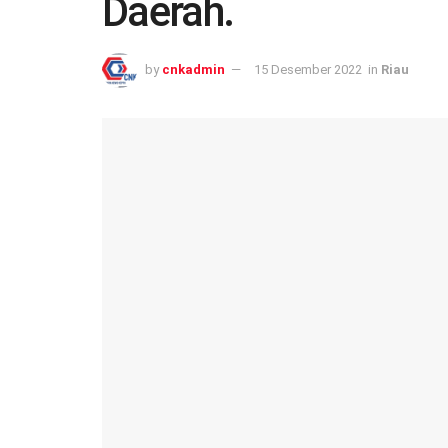
Daerah.
by
cnkadmin
15 Desember 2022
in
Riau