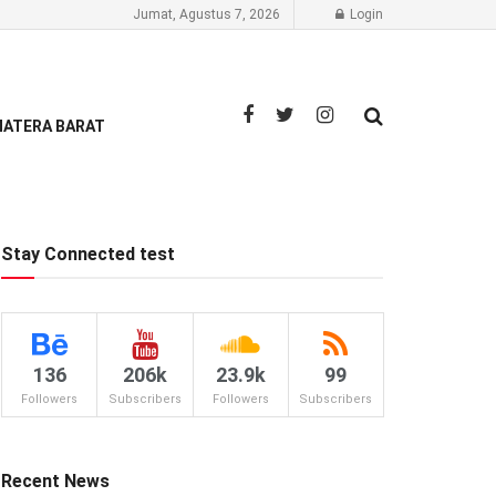
Jumat, Agustus 7, 2026
Login
ATERA BARAT
Stay Connected test
136
206k
23.9k
99
Followers
Subscribers
Followers
Subscribers
Recent News