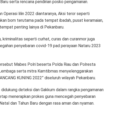
Baru serta rencana pendirian posko pengamanan.
perasi lilin 2022 diantaranya, Aksi teror seperti
dakan bom terutama pada tempat ibadah, pusat keramaian,
-tempat penting lainya di Pekanbaru.
kriminalitas seperti curhat, curas dan curanmor juga
ncegahan penyebaran covid-19 pad perayaan Nataru 2023
ersebut Mabes Polri beserta Polda Riau dan Polresta
n/Lembaga serta mitra Kamtibmas menyelenggarakan
N LANCANG KUNING 2022” diseluruh wilayah Pekanbaru.
didukung deteksi dan Gakkum dalam rangka pengamanan
a tetap menerapkan prokes guna mencegah penyebaran
Natal dan Tahun Baru dengan rasa aman dan nyaman.