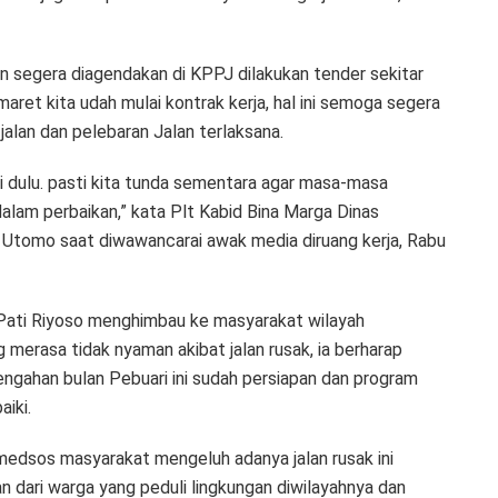
an segera diagendakan di KPPJ dilakukan tender sekitar
aret kita udah mulai kontrak kerja, hal ini semoga segera
jalan dan pelebaran Jalan terlaksana.
si dulu. pasti kita tunda sementara agar masa-masa
a dalam perbaikan,” kata Plt Kabid Bina Marga Dinas
Utomo saat diwawancarai awak media diruang kerja, Rabu
ati Riyoso menghimbau ke masyarakat wilayah
g merasa tidak nyaman akibat jalan rusak, ia berharap
ngahan bulan Pebuari ini sudah persiapan dan program
iki.
edsos masyarakat mengeluh adanya jalan rusak ini
an dari warga yang peduli lingkungan diwilayahnya dan