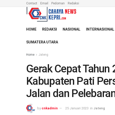
Contact
Email
Pedoman
Redaksi
HOME
REDAKSI
NASIONAL
INTERNASIONAL
SUMATERA UTARA
Home
Jateng
Gerak Cepat Tahun
Kabupaten Pati Pers
Jalan dan Pelebaran
by
cnkadmin
25 Januari 2023
in
Jateng