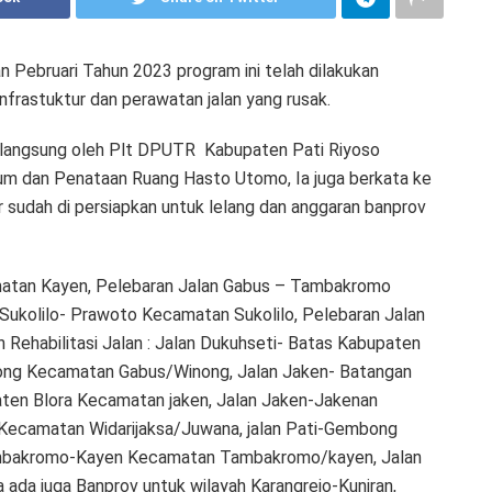
Pebruari Tahun 2023 program ini telah dilakukan
frastuktur dan perawatan jalan yang rusak.
n langsung oleh Plt DPUTR Kabupaten Pati Riyoso
mum dan Penataan Ruang Hasto Utomo, Ia juga berkata ke
 sudah di persiapkan untuk lelang dan anggaran banprov
matan Kayen, Pelebaran Jalan Gabus – Tambakromo
ukolilo- Prawoto Kecamatan Sukolilo, Pelebaran Jalan
ehabilitasi Jalan : Jalan Dukuhseti- Batas Kabupaten
ong Kecamatan Gabus/Winong, Jalan Jaken- Batangan
ten Blora Kecamatan jaken, Jalan Jaken-Jakenan
Kecamatan Widarijaksa/Juwana, jalan Pati-Gembong
mbakromo-Kayen Kecamatan Tambakromo/kayen, Jalan
ada juga Banprov untuk wilayah Karangrejo-Kuniran,