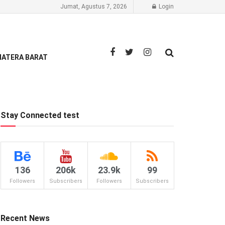
Jumat, Agustus 7, 2026
Login
ATERA BARAT
Stay Connected test
136
206k
23.9k
99
Followers
Subscribers
Followers
Subscribers
Recent News