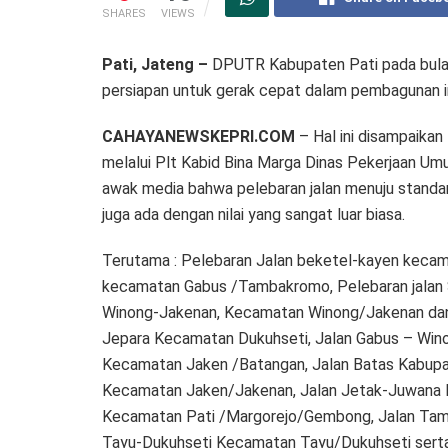
SHARES
VIEWS
Pati, Jateng –
DPUTR Kabupaten Pati pada bulan 
persiapan untuk gerak cepat dalam pembagunan in
CAHAYANEWSKEPRI.COM
– Hal ini disampaika
melalui Plt Kabid Bina Marga Dinas Pekerjaan U
awak media bahwa pelebaran jalan menuju standar
juga ada dengan nilai yang sangat luar biasa.
Terutama : Pelebaran Jalan beketel-kayen keca
kecamatan Gabus /Tambakromo, Pelebaran jalan S
Winong-Jakenan, Kecamatan Winong/Jakenan dan R
Jepara Kecamatan Dukuhseti, Jalan Gabus – Win
Kecamatan Jaken /Batangan, Jalan Batas Kabupa
Kecamatan Jaken/Jakenan, Jalan Jetak-Juwana 
Kecamatan Pati /Margorejo/Gembong, Jalan Ta
Tayu-Dukuhseti Kecamatan Tayu/Dukuhseti serta 