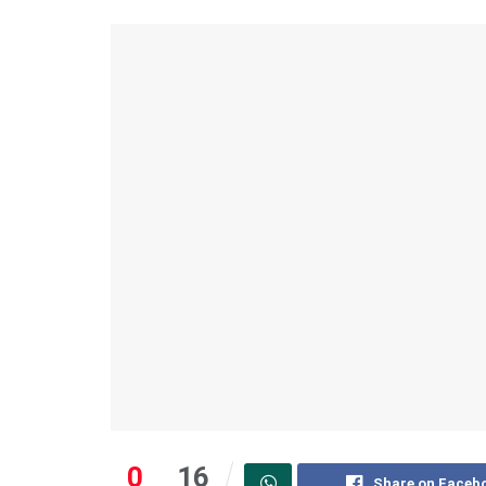
0
16
Share on Faceb