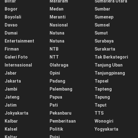
Blitar
Mataram
Sumatera Utara
Bogor
Medan
Sumbar
Boyolali
Meranti
Sumenep
Davao
Nasional
Sumsel
Dumai
Natuna
Sumut
Entertainment
Natuna
Surabaya
Firman
NTB
Surakarta
Galeri Foto
NTT
Tak Berkategori
Internasional
Olahraga
Tanjung Uban
Jabar
Opini
Tanjungpinang
Jakarta
Padang
Tapsel
Jambi
Palembang
Tapteng
Jateng
Papua
Tapung
Jatim
Pati
Taput
Jokyakarta
Pekanbaru
TTS
Kalbar
Pemberitaan
Wonogiri
Kalsel
Politik
Yogyakarta
Kaltar
Puisi