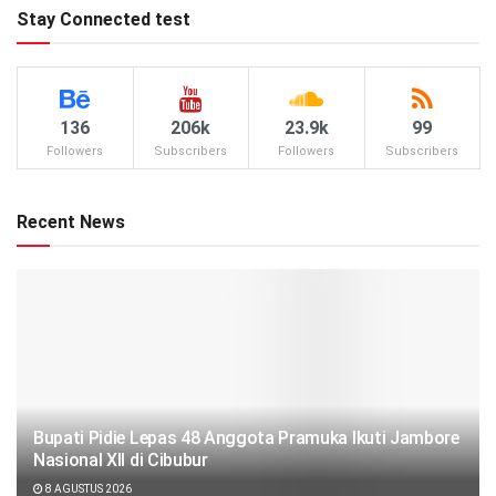
Stay Connected test
136
206k
23.9k
99
Followers
Subscribers
Followers
Subscribers
Recent News
Bupati Pidie Lepas 48 Anggota Pramuka Ikuti Jambore
Nasional XII di Cibubur
8 AGUSTUS 2026