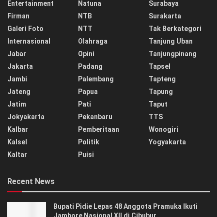
Entertainment
Natuna
Surabaya
Firman
NTB
Surakarta
Galeri Foto
NTT
Tak Berkategori
Internasional
Olahraga
Tanjung Uban
Jabar
Opini
Tanjungpinang
Jakarta
Padang
Tapsel
Jambi
Palembang
Tapteng
Jateng
Papua
Tapung
Jatim
Pati
Taput
Jokyakarta
Pekanbaru
TTS
Kalbar
Pemberitaan
Wonogiri
Kalsel
Politik
Yogyakarta
Kaltar
Puisi
Recent News
Bupati Pidie Lepas 48 Anggota Pramuka Ikuti
Jambore Nasional XII di Cibubur