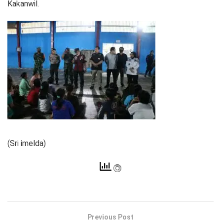
Kakanwil.
(Sri imelda)
Previous Post