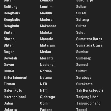
Batam
Lombok
Sukoharjo
Belitung
Lomtim
Sulbar
Bengkalis
Madiun
Sulsel
Bengkalis
Madura
Sulteng
Bengkulu
Makassar
Sultra
Bintan
Maluku
Sulut
Bintan
Manado
Sumatera Barat
Blitar
Mataram
Sumatera Utara
Bogor
Medan
Sumbar
Boyolali
Meranti
Sumenep
Davao
Nasional
Sumsel
Dumai
Natuna
Sumut
Entertainment
Natuna
Surabaya
Firman
NTB
Surakarta
Galeri Foto
NTT
Tak Berkategori
Internasional
Olahraga
Tanjung Uban
Jabar
Opini
Tanjungpinang
Jakarta
Padang
Tapsel