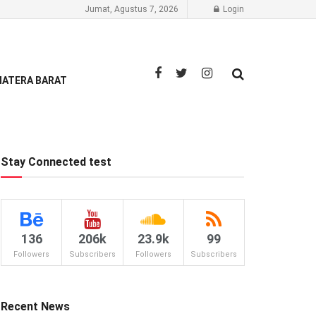
Jumat, Agustus 7, 2026
Login
ATERA BARAT
Stay Connected test
136
206k
23.9k
99
Followers
Subscribers
Followers
Subscribers
Recent News