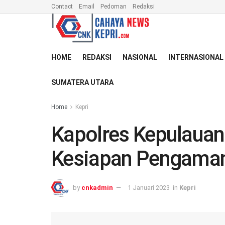
Contact
Email
Pedoman
Redaksi
HOME
REDAKSI
NASIONAL
INTERNASIONAL
SUMATERA UTARA
Home
Kepri
Kapolres Kepulaua
Kesiapan Pengaman
by
cnkadmin
1 Januari 2023
in
Kepri