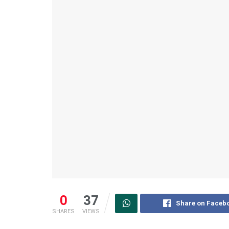
0
37
Share on Faceb
SHARES
VIEWS