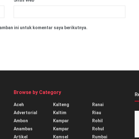
amban ini untuk komentar saya berikutnya.
Browse by Category
R
Aceh
Kalteng
Ranai
Advertorial
Kaltim
Riau
Ambon
Kampar
Rohil
Anambas
Kampar
Rohul
Artikel
Kamsel
Rumbai