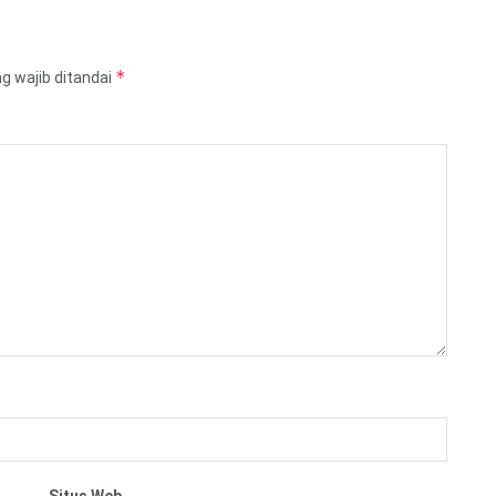
*
g wajib ditandai
Situs Web