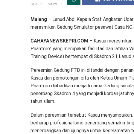
SHARES
VIEWS
Malang
– Lanud Abd. Kepala Staf Angkatan Udara 
meresmikan Gedung Simulator pesawat Casa NC-21
CAHAYANEWSKEPRI.COM
– Kasau meresmikan 
Priantoro” yang merupakan fasilitas dan latihan 
Training Device) bertempat di Skadron 21 Lanud 
Peresmian Gedung FTD ini ditandai dengan penan
Kasau dan pemotongan pita oleh Ketua Umum Pia 
Priantoro diabadikan menjadi nama Gedung simu
penerbang Skadron 4 yang menjadi korban jatuhn
tahun silam.
Dalam peresmian tersebut Kasau menyampaikan, “D
berharap profesionalisme penerbang semakin tin
menerbangkan dan ujungnya untuk keselamatan te