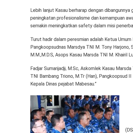
Lebih lanjut Kasau berharap dengan dibangunnya 
peningkatan profesionalisme dan kemampuan awak
semakin meningkatkan safety dalam misi penerba
Turut hadir dalam peresmian adalah Ketua Umum Pi
Pangkoopsudnas Marsdya TNI M. Tony Harjono, S.E
M.M.,M.D.S, Asops Kasau Marsda TNI M. Khairil Lu
Fadjar Sumarijadji, M.Sc, Askomlek Kasau Marsda
TNI Bambang Triono, M.Tr (Han), Pangkoopsud II 
Kepala Dinas pejabat Mabesau.”
(DS