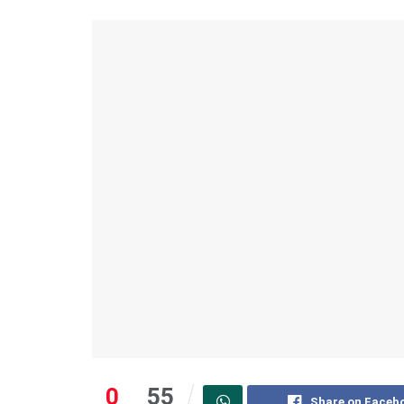
0
55
Share on Faceb