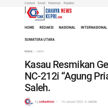
Contact
Email
Pedoman
Redaksi
HOME
REDAKSI
NASIONAL
INTERNASIONAL
SUMATERA UTARA
Home
Jatim
Kasau Resmikan Ge
NC-212i “Agung Pri
Saleh.
by
cnkadmin
14 Januari 2023
in
Jatim