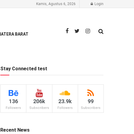
Kamis, Agustus 6, 2026
Login
ATERA BARAT
Stay Connected test
136
206k
23.9k
99
Followers
Subscribers
Followers
Subscribers
Recent News