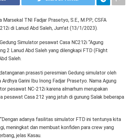
Marsekal TNI Fadjar Prasetyo, S.E., M.P.P., CSFA
2i di Lanud Abd Saleh, Jum’at (13/1/2023).
Gedung Simulator pesawat Casa NC212i “Agung
Wing 2 Lanud Abd Saleh yang dilengkapi FTD (Flight
Abd Saleh.
datanganan prasasti peresmian Gedung simulator oleh
Ardhya Garini Ibu Inong Fadjar Prasetyo. Nama Agung
lator pesawat NC-212i karena almarhum merupakan
ya pesawat Casa 212 yang jatuh di gunung Salak beberapa
engan adanya fasilitas simulator FTD ini tentunya kita
ggi, meningkat dan membuat konfiden para crew yang
rbang, jelas Kasau.