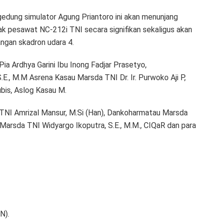
gedung simulator Agung Priantoro ini akan menunjang
 pesawat NC-212i TNI secara signifikan sekaligus akan
ngan skadron udara 4.
a Ardhya Garini Ibu Inong Fadjar Prasetyo,
., M.M Asrena Kasau Marsda TNI Dr. Ir. Purwoko Aji P,
bis, Aslog Kasau M.
 TNI Amrizal Mansur, M.Si (Han), Dankoharmatau Marsda
Marsda TNI Widyargo Ikoputra, S.E., M.M., CIQaR dan para
N).