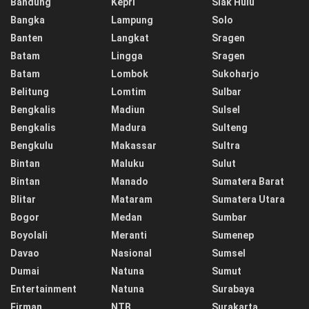
Bandung
Kepri
Siak Hulu
Bangka
Lampung
Solo
Banten
Langkat
Sragen
Batam
Lingga
Sragen
Batam
Lombok
Sukoharjo
Belitung
Lomtim
Sulbar
Bengkalis
Madiun
Sulsel
Bengkalis
Madura
Sulteng
Bengkulu
Makassar
Sultra
Bintan
Maluku
Sulut
Bintan
Manado
Sumatera Barat
Blitar
Mataram
Sumatera Utara
Bogor
Medan
Sumbar
Boyolali
Meranti
Sumenep
Davao
Nasional
Sumsel
Dumai
Natuna
Sumut
Entertainment
Natuna
Surabaya
Firman
NTB
Surakarta