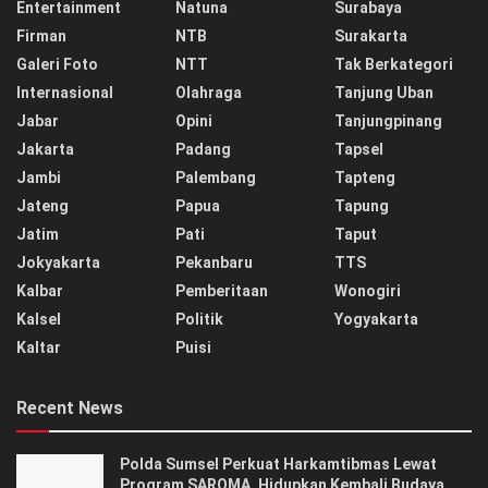
Entertainment
Natuna
Surabaya
Firman
NTB
Surakarta
Galeri Foto
NTT
Tak Berkategori
Internasional
Olahraga
Tanjung Uban
Jabar
Opini
Tanjungpinang
Jakarta
Padang
Tapsel
Jambi
Palembang
Tapteng
Jateng
Papua
Tapung
Jatim
Pati
Taput
Jokyakarta
Pekanbaru
TTS
Kalbar
Pemberitaan
Wonogiri
Kalsel
Politik
Yogyakarta
Kaltar
Puisi
Recent News
Polda Sumsel Perkuat Harkamtibmas Lewat
Program SAROMA, Hidupkan Kembali Budaya