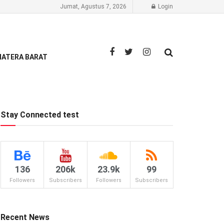
Jumat, Agustus 7, 2026
Login
ATERA BARAT
Stay Connected test
136
206k
23.9k
99
Followers
Subscribers
Followers
Subscribers
Recent News