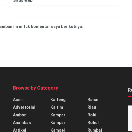
Situs Web
amban ini untuk komentar saya berikutnya.
Browse by Category
R
Aceh
Kalteng
Ranai
Advertorial
Kaltim
Riau
Ambon
Kampar
Rohil
Anambas
Kampar
Rohul
Artikel
Kamsel
Rumbai