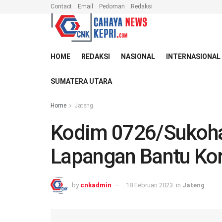
Contact
Email
Pedoman
Redaksi
HOME
REDAKSI
NASIONAL
INTERNASIONAL
SUMATERA UTARA
Home
Jateng
Kodim 0726/Sukoha
Lapangan Bantu Kor
by
cnkadmin
18 Februari 2023
in
Jateng