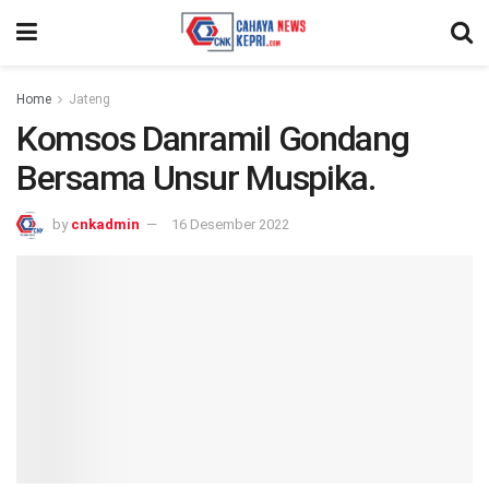
Home
Jateng
Komsos Danramil Gondang
Bersama Unsur Muspika.
by
cnkadmin
16 Desember 2022