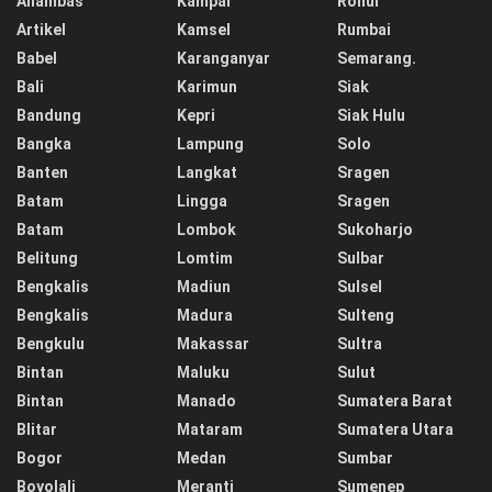
Anambas
Kampar
Rohul
Artikel
Kamsel
Rumbai
Babel
Karanganyar
Semarang.
Bali
Karimun
Siak
Bandung
Kepri
Siak Hulu
Bangka
Lampung
Solo
Banten
Langkat
Sragen
Batam
Lingga
Sragen
Batam
Lombok
Sukoharjo
Belitung
Lomtim
Sulbar
Bengkalis
Madiun
Sulsel
Bengkalis
Madura
Sulteng
Bengkulu
Makassar
Sultra
Bintan
Maluku
Sulut
Bintan
Manado
Sumatera Barat
Blitar
Mataram
Sumatera Utara
Bogor
Medan
Sumbar
Boyolali
Meranti
Sumenep