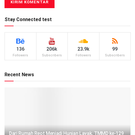
Stay Connected test
136
206k
23.9k
99
Followers
Subscribers
Followers
Subscribers
Recent News
Dari Rumah Reot Menjadi Hunian Layak, TMMD ke-129