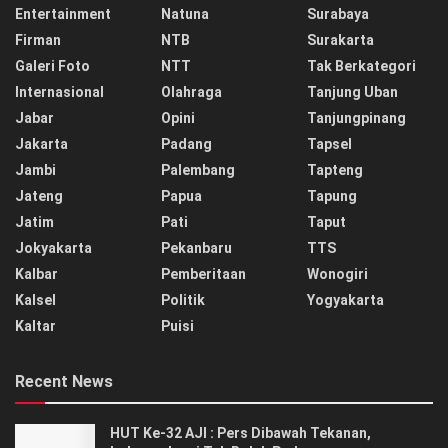
Entertainment
Natuna
Surabaya
Firman
NTB
Surakarta
Galeri Foto
NTT
Tak Berkategori
Internasional
Olahraga
Tanjung Uban
Jabar
Opini
Tanjungpinang
Jakarta
Padang
Tapsel
Jambi
Palembang
Tapteng
Jateng
Papua
Tapung
Jatim
Pati
Taput
Jokyakarta
Pekanbaru
TTS
Kalbar
Pemberitaan
Wonogiri
Kalsel
Politik
Yogyakarta
Kaltar
Puisi
Recent News
HUT Ke-32 AJI : Pers Dibawah Tekanan,