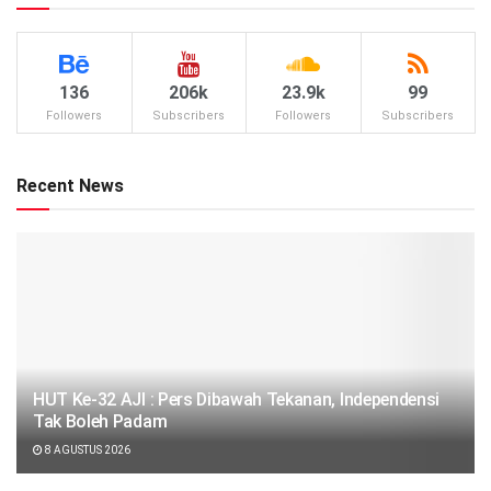
136
206k
23.9k
99
Followers
Subscribers
Followers
Subscribers
Recent News
HUT Ke-32 AJI : Pers Dibawah Tekanan, Independensi
Tak Boleh Padam
8 AGUSTUS 2026