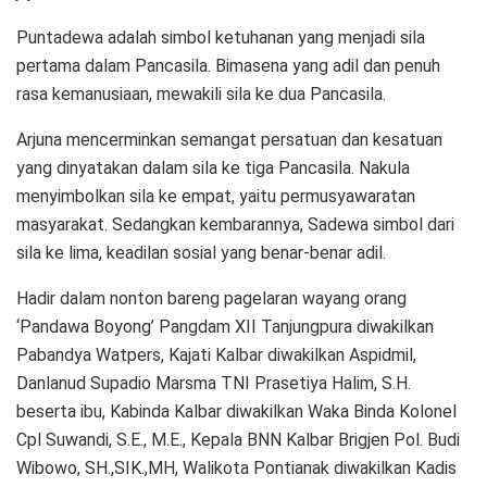
Puntadewa adalah simbol ketuhanan yang menjadi sila
pertama dalam Pancasila. Bimasena yang adil dan penuh
rasa kemanusiaan, mewakili sila ke dua Pancasila.
Arjuna mencerminkan semangat persatuan dan kesatuan
yang dinyatakan dalam sila ke tiga Pancasila. Nakula
menyimbolkan sila ke empat, yaitu permusyawaratan
masyarakat. Sedangkan kembarannya, Sadewa simbol dari
sila ke lima, keadilan sosial yang benar-benar adil.
Hadir dalam nonton bareng pagelaran wayang orang
‘Pandawa Boyong’ Pangdam XII Tanjungpura diwakilkan
Pabandya Watpers, Kajati Kalbar diwakilkan Aspidmil,
Danlanud Supadio Marsma TNI Prasetiya Halim, S.H.
beserta ibu, Kabinda Kalbar diwakilkan Waka Binda Kolonel
Cpl Suwandi, S.E., M.E., Kepala BNN Kalbar Brigjen Pol. Budi
Wibowo, SH.,SIK.,MH, Walikota Pontianak diwakilkan Kadis