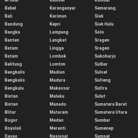
Artikel
Kamsel
Rumbai
Babel
Karanganyar
Semarang.
Bali
Karimun
Siak
Bandung
Kepri
Siak Hulu
Bangka
Lampung
Solo
Banten
Langkat
Sragen
Batam
Lingga
Sragen
Batam
Lombok
Sukoharjo
Belitung
Lomtim
Sulbar
Bengkalis
Madiun
Sulsel
Bengkalis
Madura
Sulteng
Bengkulu
Makassar
Sultra
Bintan
Maluku
Sulut
Bintan
Manado
Sumatera Barat
Blitar
Mataram
Sumatera Utara
Bogor
Medan
Sumbar
Boyolali
Meranti
Sumenep
Davao
Nasional
Sumsel