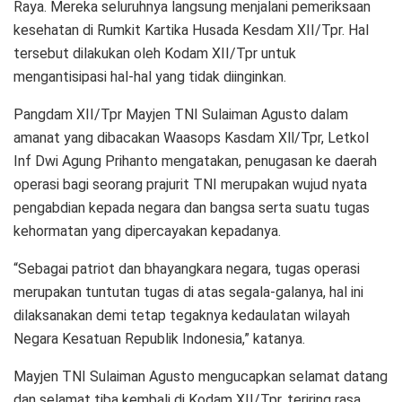
Raya. Mereka seluruhnya langsung menjalani pemeriksaan
kesehatan di Rumkit Kartika Husada Kesdam XII/Tpr. Hal
tersebut dilakukan oleh Kodam XII/Tpr untuk
mengantisipasi hal-hal yang tidak diinginkan.
Pangdam XII/Tpr Mayjen TNI Sulaiman Agusto dalam
amanat yang dibacakan Waasops Kasdam Xll/Tpr, Letkol
Inf Dwi Agung Prihanto mengatakan, penugasan ke daerah
operasi bagi seorang prajurit TNI merupakan wujud nyata
pengabdian kepada negara dan bangsa serta suatu tugas
kehormatan yang dipercayakan kepadanya.
“Sebagai patriot dan bhayangkara negara, tugas operasi
merupakan tuntutan tugas di atas segala-galanya, hal ini
dilaksanakan demi tetap tegaknya kedaulatan wilayah
Negara Kesatuan Republik Indonesia,” katanya.
Mayjen TNI Sulaiman Agusto mengucapkan selamat datang
dan selamat tiba kembali di Kodam XII/Tpr, teriring rasa