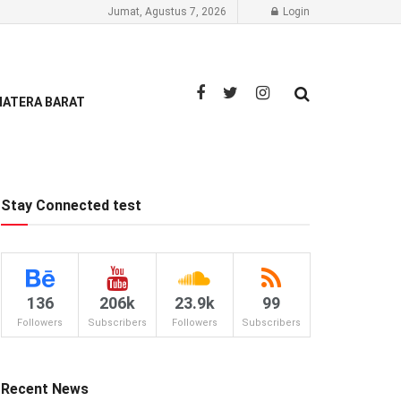
Jumat, Agustus 7, 2026
Login
ATERA BARAT
Stay Connected test
136
206k
23.9k
99
Followers
Subscribers
Followers
Subscribers
Recent News