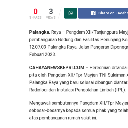
0
3
Share on Faceb
SHARES
VIEWS
Palangka
, Raya – Pangdam XII/Tanjungpura Mayje
pembangunan Gedung dan Fasilitas Penunjang Kes
12.07.03 Palangka Raya, Jalan Pangeran Diponego
Febuari 2023.
CAHAYANEWSKEPRI.COM
– Peresmian ditanda
pita oleh Pangdam XII/Tpr Mayjen TNI Sulaiman A
Palangka Raya yang baru selesai dibangun diantar
Radiologi dan Instalasi Pengolahan Limbah (IPL).
Mengawali sambutannya Pangdam XII/Tpr Mayjen
sebesar-besarnya kepada semua pihak yang tela
atas pembangunan rumah sakit ini.