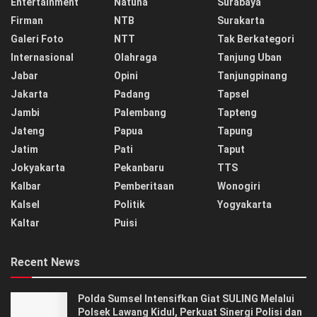
Entertainment
Natuna
Surabaya
Firman
NTB
Surakarta
Galeri Foto
NTT
Tak Berkategori
Internasional
Olahraga
Tanjung Uban
Jabar
Opini
Tanjungpinang
Jakarta
Padang
Tapsel
Jambi
Palembang
Tapteng
Jateng
Papua
Tapung
Jatim
Pati
Taput
Jokyakarta
Pekanbaru
TTS
Kalbar
Pemberitaan
Wonogiri
Kalsel
Politik
Yogyakarta
Kaltar
Puisi
Recent News
Polda Sumsel Intensifkan Giat SULING Melalui
Polsek Lawang Kidul, Perkuat Sinergi Polisi dan