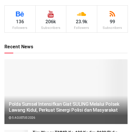
136
206k
23.9k
99
Followers
Subscribers
Followers
Subscribers
Recent News
Polda Sumsel Intensifkan Giat SULING Melalui Polsek
Lawang Kidul, Perkuat Sinergi Polisi dan Masyarakat
5 AGUSTUS 2026