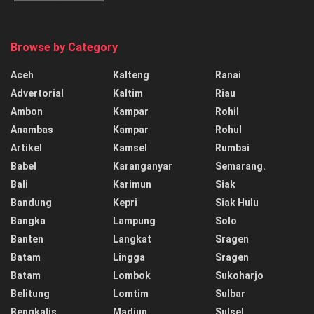
Browse by Category
Aceh
Kalteng
Ranai
Advertorial
Kaltim
Riau
Ambon
Kampar
Rohil
Anambas
Kampar
Rohul
Artikel
Kamsel
Rumbai
Babel
Karanganyar
Semarang.
Bali
Karimun
Siak
Bandung
Kepri
Siak Hulu
Bangka
Lampung
Solo
Banten
Langkat
Sragen
Batam
Lingga
Sragen
Batam
Lombok
Sukoharjo
Belitung
Lomtim
Sulbar
Bengkalis
Madiun
Sulsel