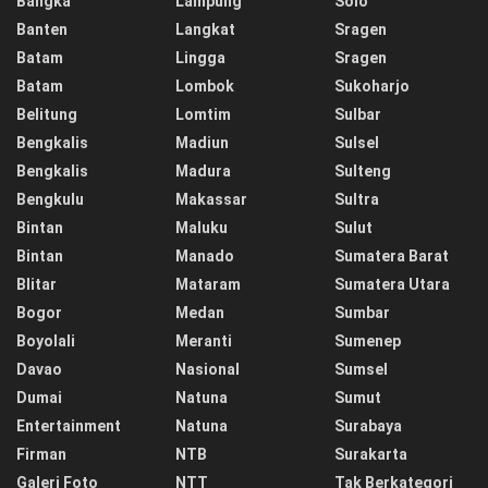
Bangka
Lampung
Solo
Banten
Langkat
Sragen
Batam
Lingga
Sragen
Batam
Lombok
Sukoharjo
Belitung
Lomtim
Sulbar
Bengkalis
Madiun
Sulsel
Bengkalis
Madura
Sulteng
Bengkulu
Makassar
Sultra
Bintan
Maluku
Sulut
Bintan
Manado
Sumatera Barat
Blitar
Mataram
Sumatera Utara
Bogor
Medan
Sumbar
Boyolali
Meranti
Sumenep
Davao
Nasional
Sumsel
Dumai
Natuna
Sumut
Entertainment
Natuna
Surabaya
Firman
NTB
Surakarta
Galeri Foto
NTT
Tak Berkategori