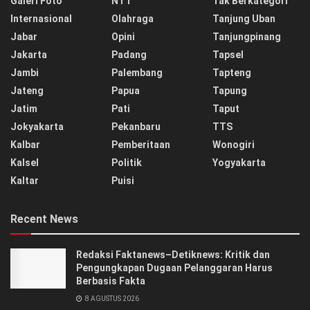
Galeri Foto
NTT
Tak Berkategori
Internasional
Olahraga
Tanjung Uban
Jabar
Opini
Tanjungpinang
Jakarta
Padang
Tapsel
Jambi
Palembang
Tapteng
Jateng
Papua
Tapung
Jatim
Pati
Taput
Jokyakarta
Pekanbaru
TTS
Kalbar
Pemberitaan
Wonogiri
Kalsel
Politik
Yogyakarta
Kaltar
Puisi
Recent News
Redaksi Faktanews–Detiknews: Kritik dan
Pengungkapan Dugaan Pelanggaran Harus
Berbasis Fakta
8 AGUSTUS 2026