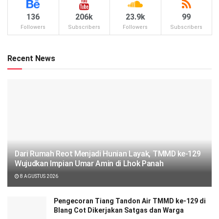
136
206k
23.9k
99
Followers
Subscribers
Followers
Subscribers
Recent News
Dari Rumah Reot Menjadi Hunian Layak, TMMD ke-129
Wujudkan Impian Umar Amin di Lhok Panah
8 AGUSTUS 2026
Pengecoran Tiang Tandon Air TMMD ke-129 di
Blang Cot Dikerjakan Satgas dan Warga