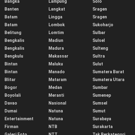
Bangka
Lampung
Solo
Banten
Langkat
Sragen
Batam
Lingga
Sragen
Batam
Lombok
Sukoharjo
Belitung
Lomtim
Sulbar
Bengkalis
Madiun
Sulsel
Bengkalis
Madura
Sulteng
Bengkulu
Makassar
Sultra
Bintan
Maluku
Sulut
Bintan
Manado
Sumatera Barat
Blitar
Mataram
Sumatera Utara
Bogor
Medan
Sumbar
Boyolali
Meranti
Sumenep
Davao
Nasional
Sumsel
Dumai
Natuna
Sumut
Entertainment
Natuna
Surabaya
Firman
NTB
Surakarta
Galeri Foto
NTT
Tak Berkategori