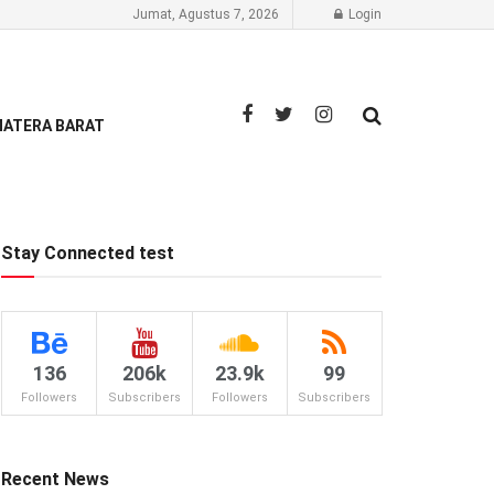
Jumat, Agustus 7, 2026
Login
ATERA BARAT
Stay Connected test
136
206k
23.9k
99
Followers
Subscribers
Followers
Subscribers
Recent News