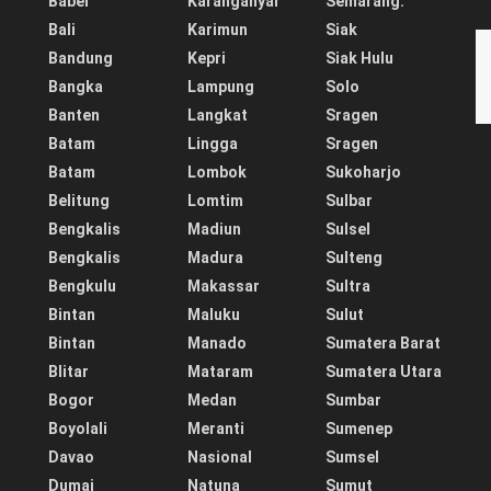
Babel
Karanganyar
Semarang.
Bali
Karimun
Siak
Bandung
Kepri
Siak Hulu
Bangka
Lampung
Solo
Banten
Langkat
Sragen
Batam
Lingga
Sragen
Batam
Lombok
Sukoharjo
Belitung
Lomtim
Sulbar
Bengkalis
Madiun
Sulsel
Bengkalis
Madura
Sulteng
Bengkulu
Makassar
Sultra
Bintan
Maluku
Sulut
Bintan
Manado
Sumatera Barat
Blitar
Mataram
Sumatera Utara
Bogor
Medan
Sumbar
Boyolali
Meranti
Sumenep
Davao
Nasional
Sumsel
Dumai
Natuna
Sumut