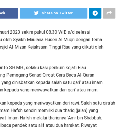
ook
Share on Twitter
nuari 2023 sekira pukul 08.30 WIB s/d selesai
iau oleh Syaikh Maulana Husen Al Muqri dengan tema
id Al-Mizan Kejaksaan Tinggi Riau yang diikuti oleh
to SH.MH., selaku kasi penkum kejati Riau
g Pemegang Sanad Qiroat Cara Baca Al-Quran
yang dinisbatkan kepada salah satu qari’ atau imam.
n kepada yang meriwayatkan dari qari’ atau imam.
an kepada yang meriwayatkan dari rawi. Salah satu qira’ah
Imam Hafsh sendiri memiliki dua thariq (jalan) yang
yat Imam Hafsh melalui thariqnya ‘Amr bin Shabbah.
dibaca pendek satu alif atau dua harakat. Riwayat