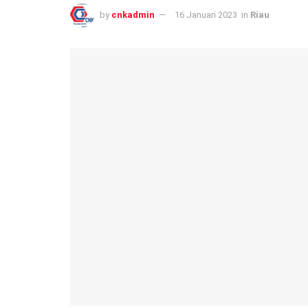
by
cnkadmin
16 Januari 2023
in
Riau