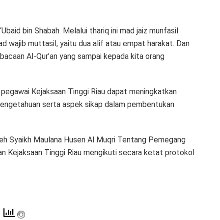
baid bin Shabah. Melalui thariq ini mad jaiz munfasil
 wajib muttasil, yaitu dua alif atau empat harakat. Dan
d bacaan Al-Qur’an yang sampai kepada kita orang
a pegawai Kejaksaan Tinggi Riau dapat meningkatkan
engetahuan serta aspek sikap dalam pembentukan
 oleh Syaikh Maulana Husen Al Muqri Tentang Pemegang
an Kejaksaan Tinggi Riau mengikuti secara ketat protokol