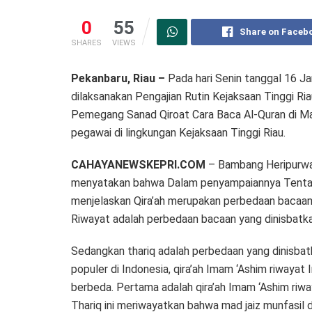
0
55
Share on Faceb
SHARES
VIEWS
Pekanbaru, Riau –
Pada hari Senin tanggal 16 Ja
dilaksanakan Pengajian Rutin Kejaksaan Tinggi R
Pemegang Sanad Qiroat Cara Baca Al-Quran di Masj
pegawai di lingkungan Kejaksaan Tinggi Riau.
CAHAYANEWSKEPRI.COM
– Bambang Heripurwan
menyatakan bahwa Dalam penyampaiannya Tentan
menjelaskan Qira’ah merupakan perbedaan bacaan 
Riwayat adalah perbedaan bacaan yang dinisbatka
Sedangkan thariq adalah perbedaan yang dinisbatk
populer di Indonesia, qira’ah Imam ‘Ashim riwayat 
berbeda. Pertama adalah qira’ah Imam ‘Ashim riwa
Thariq ini meriwayatkan bahwa mad jaiz munfasil 