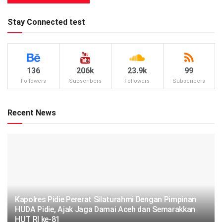
Stay Connected test
136
206k
23.9k
99
Followers
Subscribers
Followers
Subscribers
Recent News
‎‎Kapolres Pidie Pererat Silaturahmi Dengan Pimpinan
HUDA Pidie, Ajak Jaga Damai Aceh dan Semarakkan
HUT RI ke-81