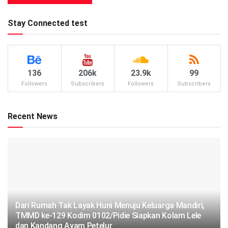
Stay Connected test
136
206k
23.9k
99
Followers
Subscribers
Followers
Subscribers
Recent News
Dari Rumah Tak Layak Huni Menuju Keluarga Mandiri,
TMMD ke-129 Kodim 0102/Pidie Siapkan Kolam Lele
dan Kandang Ayam Petelur