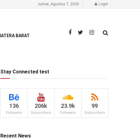
Jumat, Agustus 7, 2026
Login
ATERA BARAT
Stay Connected test
136
206k
23.9k
99
Followers
Subscribers
Followers
Subscribers
Recent News