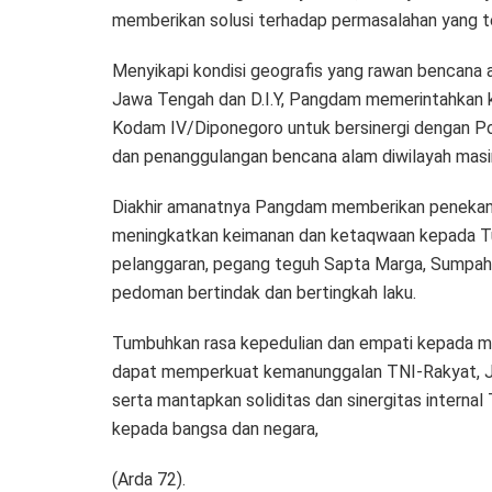
memberikan solusi terhadap permasalahan yang ter
Menyikapi kondisi geografis yang rawan bencana
Jawa Tengah dan D.I.Y, Pangdam memerintahkan k
Kodam IV/Diponegoro untuk bersinergi dengan Po
dan penanggulangan bencana alam diwilayah masi
Diakhir amanatnya Pangdam memberikan penekanan
meningkatkan keimanan dan ketaqwaan kepada Tuha
pelanggaran, pegang teguh Sapta Marga, Sumpah P
pedoman bertindak dan bertingkah laku.
Tumbuhkan rasa kepedulian dan empati kepada ma
dapat memperkuat kemanunggalan TNI-Rakyat, Jag
serta mantapkan soliditas dan sinergitas intern
kepada bangsa dan negara,
(Arda 72).