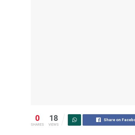
0
18
Share on Faceb
SHARES
VIEWS