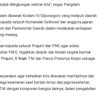
jadi dilingkungan sekitar kita“, tegas Pangdam.
 alam dibawah Kodam IV/Diponegoro yang meliputi daerah
epada seluruh Komandan Satkowil dan anggota jajaran
lri dan Pemerintah Daerah dalam melakukan antisipasi
ng-masing.
 kepada seluruh Prajurit dan PNS agar selalu
n Y.M.E, tegakkan disiplin dan hindari segala bentuk
rajurit, 8 Wajib TNI dan Panca Prasetya Korpri sebagai
syarakat agar kehadiran kita dirasakan manfaatnya dan
a keamanan saat berlalu lintas dan jaga kesehatan,
al TNI dengan komponen bangsa lainnya, dalam pengabdian