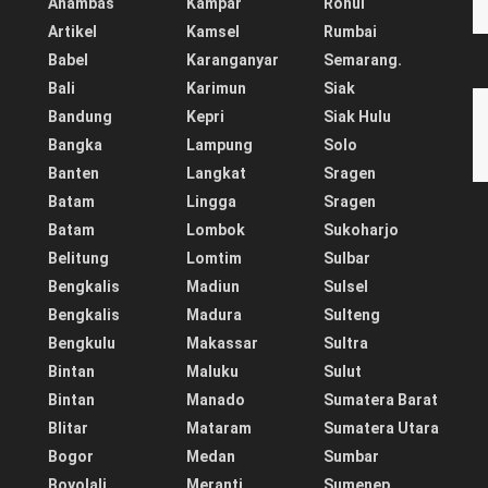
Anambas
Kampar
Rohul
Artikel
Kamsel
Rumbai
Babel
Karanganyar
Semarang.
Bali
Karimun
Siak
Bandung
Kepri
Siak Hulu
Bangka
Lampung
Solo
Banten
Langkat
Sragen
Batam
Lingga
Sragen
Batam
Lombok
Sukoharjo
Belitung
Lomtim
Sulbar
Bengkalis
Madiun
Sulsel
Bengkalis
Madura
Sulteng
Bengkulu
Makassar
Sultra
Bintan
Maluku
Sulut
Bintan
Manado
Sumatera Barat
Blitar
Mataram
Sumatera Utara
Bogor
Medan
Sumbar
Boyolali
Meranti
Sumenep