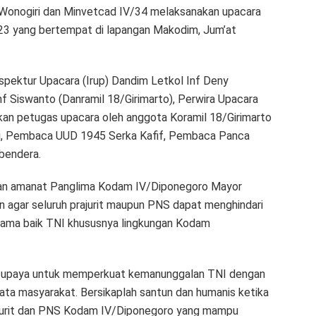
/Wonogiri dan Minvetcad IV/34 melaksanakan upacara
23 yang bertempat di lapangan Makodim, Jum’at
spektur Upacara (Irup) Dandim Letkol Inf Deny
 Siswanto (Danramil 18/Girimarto), Perwira Upacara
an petugas upacara oleh anggota Koramil 18/Girimarto
ri, Pembaca UUD 1945 Serka Kafif, Pembaca Panca
bendera.
n amanat Panglima Kodam IV/Diponegoro Mayor
 agar seluruh prajurit maupun PNS dapat menghindari
ama baik TNI khususnya lingkungan Kodam
i upaya untuk memperkuat kemanunggalan TNI dengan
ata masyarakat. Bersikaplah santun dan humanis ketika
rajurit dan PNS Kodam IV/Diponegoro yang mampu