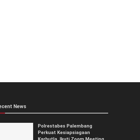
ecent News
Polrestabes Palembang
Perkuat Kesiapsiagaan
Karhutla, Ikuti Zoom Meeting