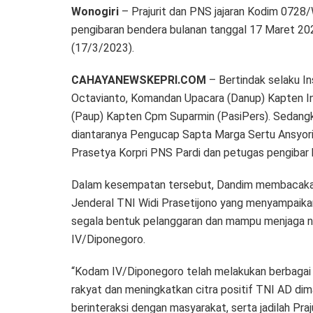
Wonogiri
– Prajurit dan PNS jajaran Kodim 0728
pengibaran bendera bulanan tanggal 17 Maret 20
(17/3/2023).
CAHAYANEWSKEPRI.COM
– Bertindak selaku In
Octavianto, Komandan Upacara (Danup) Kapten Inf
(Paup) Kapten Cpm Suparmin (PasiPers). Sedangk
diantaranya Pengucap Sapta Marga Sertu Ansyo
Prasetya Korpri PNS Pardi dan petugas pengibar 
Dalam kesempatan tersebut, Dandim membacaka
Jenderal TNI Widi Prasetijono yang menyampaikan
segala bentuk pelanggaran dan mampu menjaga n
IV/Diponegoro.
“Kodam IV/Diponegoro telah melakukan berbaga
rakyat dan meningkatkan citra positif TNI AD dim
berinteraksi dengan masyarakat, serta jadilah P