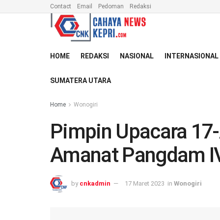
Contact
Email
Pedoman
Redaksi
HOME
REDAKSI
NASIONAL
INTERNASIONAL
SUMATERA UTARA
Home
Wonogiri
Pimpin Upacara 17
Amanat Pangdam IV
by
cnkadmin
17 Maret 2023
in
Wonogiri