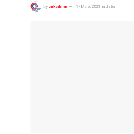
by
cnkadmin
17 Maret 2023
in
Jabar