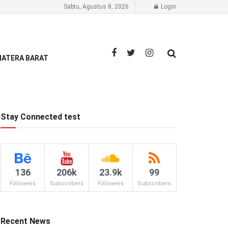
Sabtu, Agustus 8, 2026
Login
ATERA BARAT
Stay Connected test
136
206k
23.9k
99
Followers
Subscribers
Followers
Subscribers
Recent News