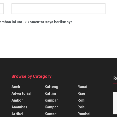
amban ini untuk komentar saya berikutnya.
Browse by Category
R
Aceh
Kalteng
Ranai
Advertorial
Kaltim
Riau
Ambon
Kampar
Rohil
Anambas
Kampar
Rohul
Artikel
Kamsel
Rumbai