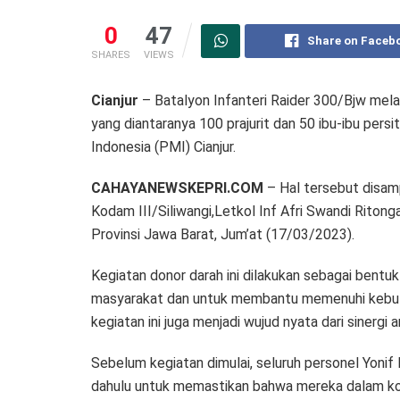
0
47
Share on Faceb
SHARES
VIEWS
Cianjur
– Batalyon Infanteri Raider 300/Bjw mela
yang diantaranya 100 prajurit dan 50 ibu-ibu per
Indonesia (PMI) Cianjur.
CAHAYANEWSKEPRI.COM
– Hal tersebut disam
Kodam III/Siliwangi,Letkol Inf Afri Swandi Ritonga
Provinsi Jawa Barat, Jum’at (17/03/2023).
Kegiatan donor darah ini dilakukan sebagai bentuk
masyarakat dan untuk membantu memenuhi kebutuhan
kegiatan ini juga menjadi wujud nyata dari siner
Sebelum kegiatan dimulai, seluruh personel Yonif
dahulu untuk memastikan bahwa mereka dalam kon