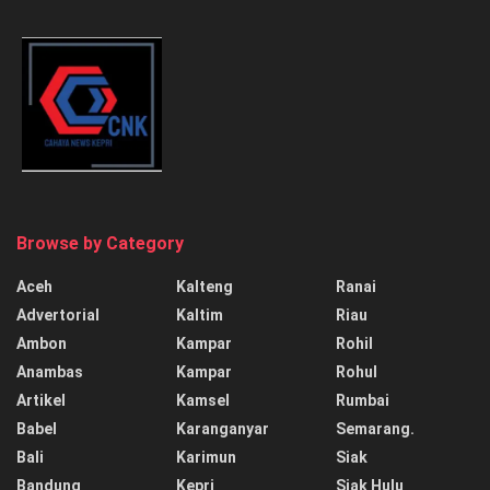
Browse by Category
Aceh
Kalteng
Ranai
Advertorial
Kaltim
Riau
Ambon
Kampar
Rohil
Anambas
Kampar
Rohul
Artikel
Kamsel
Rumbai
Babel
Karanganyar
Semarang.
Bali
Karimun
Siak
Bandung
Kepri
Siak Hulu