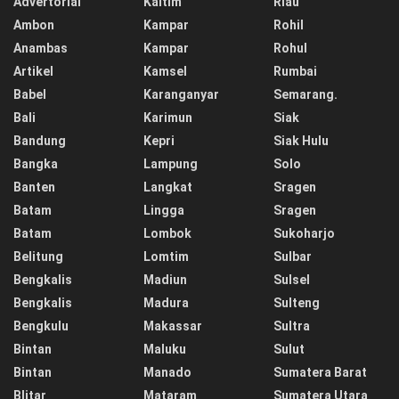
Advertorial
Kaltim
Riau
Ambon
Kampar
Rohil
Anambas
Kampar
Rohul
Artikel
Kamsel
Rumbai
Babel
Karanganyar
Semarang.
Bali
Karimun
Siak
Bandung
Kepri
Siak Hulu
Bangka
Lampung
Solo
Banten
Langkat
Sragen
Batam
Lingga
Sragen
Batam
Lombok
Sukoharjo
Belitung
Lomtim
Sulbar
Bengkalis
Madiun
Sulsel
Bengkalis
Madura
Sulteng
Bengkulu
Makassar
Sultra
Bintan
Maluku
Sulut
Bintan
Manado
Sumatera Barat
Blitar
Mataram
Sumatera Utara