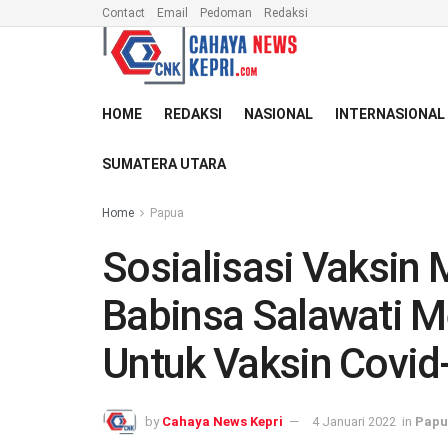
Contact
Email
Pedoman
Redaksi
HOME
REDAKSI
NASIONAL
INTERNASIONAL
SUMATERA UTARA
Home
Papua
Sosialisasi Vaksin 
Babinsa Salawati M
Untuk Vaksin Covid
by
Cahaya News Kepri
4 Januari 2022
in
Papu