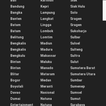
Bali
Karimun
Siak
Bandung
Kepri
Siak Hulu
Bangka
Lampung
Solo
Banten
Langkat
Sragen
Batam
Lingga
Sragen
Batam
Lombok
Sukoharjo
Belitung
Lomtim
Sulbar
Bengkalis
Madiun
Sulsel
Bengkalis
Madura
Sulteng
Bengkulu
Makassar
Sultra
Bintan
Maluku
Sulut
Bintan
Manado
Sumatera Barat
Blitar
Mataram
Sumatera Utara
Bogor
Medan
Sumbar
Boyolali
Meranti
Sumenep
Davao
Nasional
Sumsel
Dumai
Natuna
Sumut
Entertainment
Natuna
Surabaya