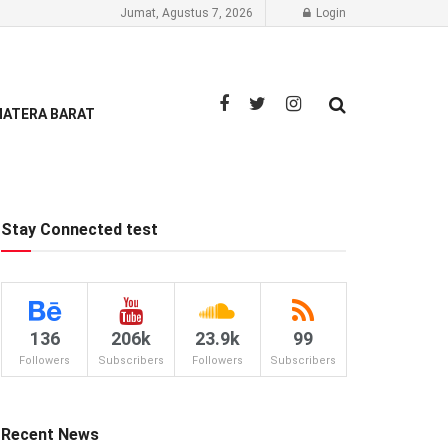
Jumat, Agustus 7, 2026
Login
ATERA BARAT
Stay Connected test
136
206k
23.9k
99
Followers
Subscribers
Followers
Subscribers
Recent News