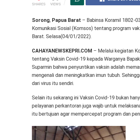
SHARES
VIEWS
Sorong
,
Papua
Barat
– Babinsa Koramil 1802-0
Komunikasi Sosial (Komsos) tentang program vaks
Barat. Selasa(04/01/2022).
CAHAYANEWSKEPRI.COM
– Melalui kegiatan K
tentang Vaksin Covid-19 kepada Warganya Bapak
Suparmin bahwa penyuntikan vaksin adalah mema
mengenali dan meningkatkan imun tubuh. Sehingg
dari virus itu sendiri.
Selain itu sekarang ini Vaksin Covid-19 bukan ha
pelayanan perkantoran juga wajib untuk melaksanak
itu bertujuan agar mempercepat program dan pen