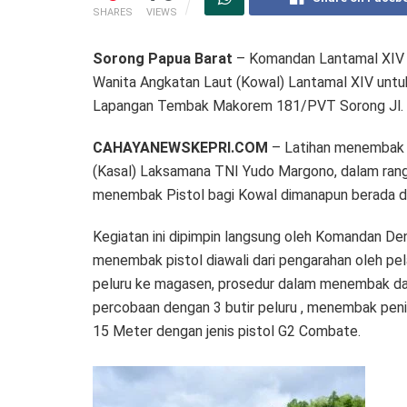
SHARES
VIEWS
Sorong
Papua
Barat
– Komandan Lantamal XIV 
Wanita Angkatan Laut (Kowal) Lantamal XIV unt
Lapangan Tembak Makorem 181/PVT Sorong Jl. Pr
CAHAYANEWSKEPRI.COM
– Latihan menembak B
(Kasal) Laksamana TNI Yudo Margono, dalam ran
menembak Pistol bagi Kowal dimanapun berada d
Kegiatan ini dipimpin langsung oleh Komandan Den
menembak pistol diawali dari pengarahan oleh pela
peluru ke magasen, prosedur dalam menembak dan
percobaan dengan 3 butir peluru , menembak penilai
15 Meter dengan jenis pistol G2 Combate.