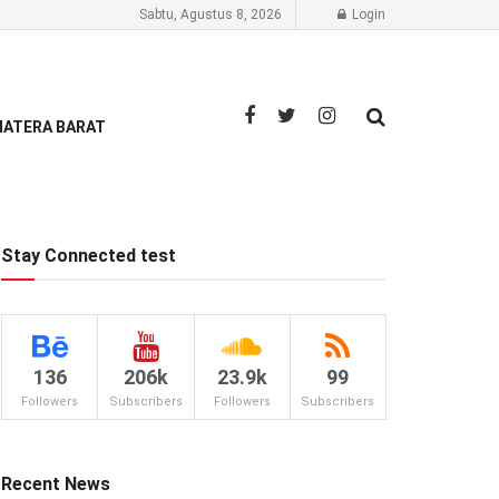
Sabtu, Agustus 8, 2026
Login
ATERA BARAT
Stay Connected test
136
206k
23.9k
99
Followers
Subscribers
Followers
Subscribers
Recent News