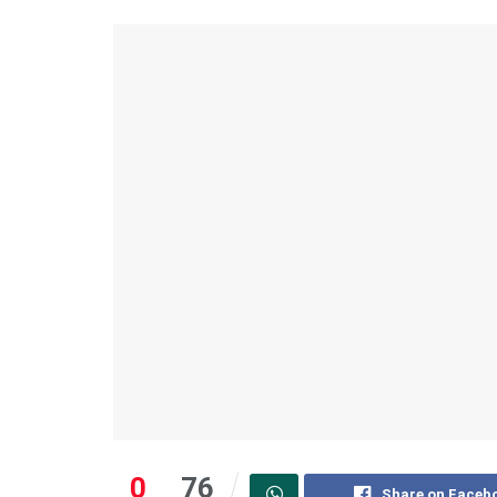
0
76
Share on Faceb