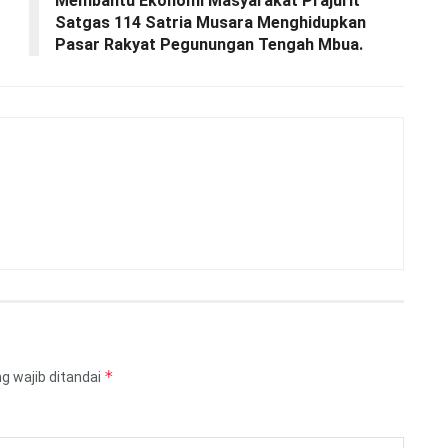
Membantu Ekonomi Masyarakat Prajurit
Satgas 114 Satria Musara Menghidupkan
Pasar Rakyat Pegunungan Tengah Mbua.
*
g wajib ditandai