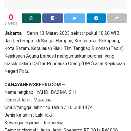
0
SHARES
Jakarta
– Senin 13 Maret 2023 sekitar pukul 18:20 WIB
dan bertempat di Sungai Harapan, Kecamatan Sekupang,
Kota Batam, Kepulauan Riau, Tim Tangkap Buronan (Tabur)
Kejaksaan Agung berhasil mengamankan buronan yang
masuk dalam Daftar Pencarian Orang (DPO) asal Kejaksaan
Negeri Palu.
CAHAYANEWSKEPRI.COM
–
Nama lengkap : YAHDI BASMA, S.H.
Tempat lahir : Makassar
Umur/tanggal lahir : 46 tahun / 16 Juli 1974
Jenis kelamin : Laki-laki
Kewarganegaraan : Indonesia
Tempat tinggal : Jalan Jend. Soeharto RT 001/ RW 006,