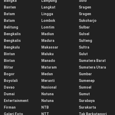
Bangka
Lampung
Solo
Banten
Langkat
Sragen
Batam
Lingga
Sragen
Batam
Lombok
Sukoharjo
Belitung
Lomtim
Sulbar
Bengkalis
Madiun
Sulsel
Bengkalis
Madura
Sulteng
Bengkulu
Makassar
Sultra
Bintan
Maluku
Sulut
Bintan
Manado
Sumatera Barat
Blitar
Mataram
Sumatera Utara
Bogor
Medan
Sumbar
Boyolali
Meranti
Sumenep
Davao
Nasional
Sumsel
Dumai
Natuna
Sumut
Entertainment
Natuna
Surabaya
Firman
NTB
Surakarta
Galeri Foto
NTT
Tak Berkategori