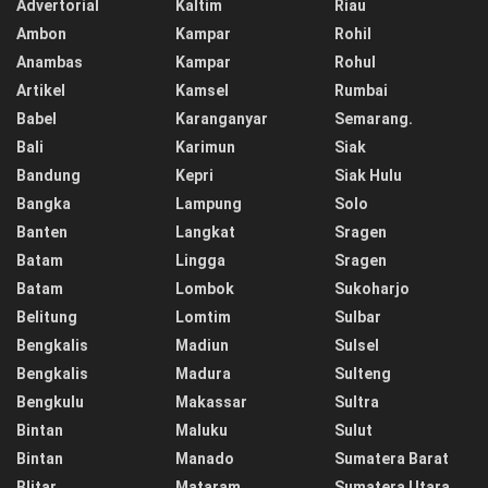
Advertorial
Kaltim
Riau
Ambon
Kampar
Rohil
Anambas
Kampar
Rohul
Artikel
Kamsel
Rumbai
Babel
Karanganyar
Semarang.
Bali
Karimun
Siak
Bandung
Kepri
Siak Hulu
Bangka
Lampung
Solo
Banten
Langkat
Sragen
Batam
Lingga
Sragen
Batam
Lombok
Sukoharjo
Belitung
Lomtim
Sulbar
Bengkalis
Madiun
Sulsel
Bengkalis
Madura
Sulteng
Bengkulu
Makassar
Sultra
Bintan
Maluku
Sulut
Bintan
Manado
Sumatera Barat
Blitar
Mataram
Sumatera Utara