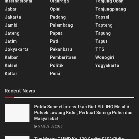
Internasional
Olahraga
Tanjung Uban
Jabar
Opini
Tanjungpinang
Jakarta
Padang
Tapsel
Jambi
Palembang
Tapteng
Jateng
Papua
Tapung
Jatim
Pati
Taput
Jokyakarta
Pekanbaru
TTS
Kalbar
Pemberitaan
Wonogiri
Kalsel
Politik
Yogyakarta
Kaltar
Puisi
Recent News
Polda Sumsel Intensifkan Giat SULING Melalui
Polsek Lawang Kidul, Perkuat Sinergi Polisi dan
Masyarakat
5 AGUSTUS 2026