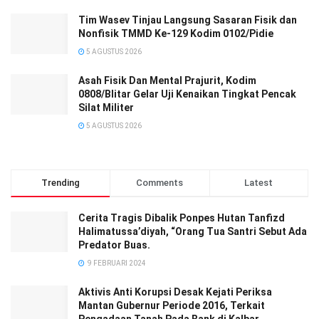
Tim Wasev Tinjau Langsung Sasaran Fisik dan
Nonfisik TMMD Ke-129 Kodim 0102/Pidie
5 AGUSTUS 2026
Asah Fisik Dan Mental Prajurit, Kodim
0808/Blitar Gelar Uji Kenaikan Tingkat Pencak
Silat Militer
5 AGUSTUS 2026
Trending
Comments
Latest
Cerita Tragis Dibalik Ponpes Hutan Tanfizd
Halimatussa’diyah, “Orang Tua Santri Sebut Ada
Predator Buas.
9 FEBRUARI 2024
Aktivis Anti Korupsi Desak Kejati Periksa
Mantan Gubernur Periode 2016, Terkait
Pengadaan Tanah Pada Bank di Kalbar