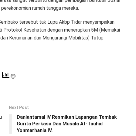
merasa sangat terbantu dengan pembagian Bantuan Sosial
n perekonomian rumah tangga mereka.
 Sembako tersebut tak Lupa Akbp Tidar menyampaikan
kuti Protokol Kesehatan dengan menerapkan 5M (Memakai
dari Kerumunan dan Mengurangi Mobilitas) Tutup
Next Post
u
Danlantamal IV Resmikan Lapangan Tembak
Gurita Perkasa Dan Musala At-Tauhid
Yonmarhanla lV.