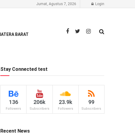
Jumat, Agustus 7, 2026
Login
ATERA BARAT
Stay Connected test
136
206k
23.9k
99
Followers
Subscribers
Followers
Subscribers
Recent News