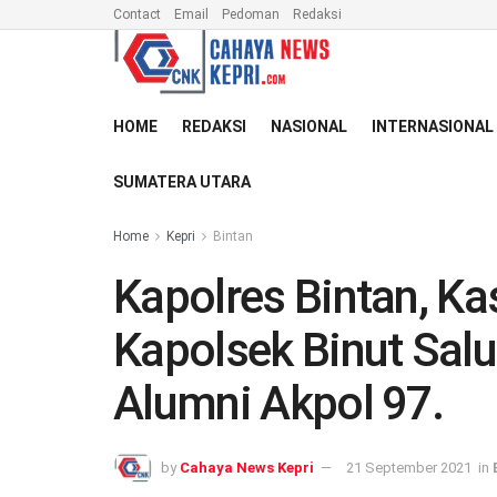
Contact
Email
Pedoman
Redaksi
HOME
REDAKSI
NASIONAL
INTERNASIONAL
SUMATERA UTARA
Home
Kepri
Bintan
Kapolres Bintan, Ka
Kapolsek Binut Sal
Alumni Akpol 97.
by
Cahaya News Kepri
21 September 2021
in