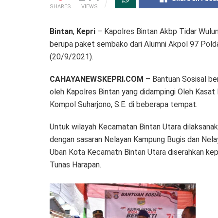
SHARES
VIEWS
Bintan
,
Kepri
– Kapolres Bintan Akbp Tidar Wulung
berupa paket sembako dari Alumni Akpol 97 Polda
(20/9/2021).
CAHAYANEWSKEPRI.COM
– Bantuan Sosisal be
oleh Kapolres Bintan yang didampingi Oleh Kasat 
Kompol Suharjono, S.E. di beberapa tempat.
Untuk wilayah Kecamatan Bintan Utara dilaksana
dengan sasaran Nelayan Kampung Bugis dan Nela
Uban Kota Kecamatn Bintan Utara diserahkan k
Tunas Harapan.