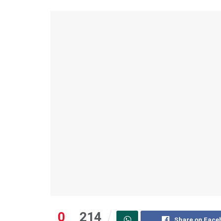
0
214
Share on Face