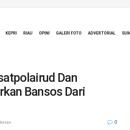
KEPRI
RIAU
OPINI
GALERI FOTO
ADVERTORIAL
SUM
satpolairud Dan
urkan Bansos Dari
0
Bintan