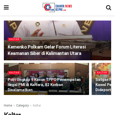
KALTAR
Kemenko Polkam Gelar Forum Literasi
Keamanan Siber di Kalimantan Utara
KALTAR
KALTAR
Polri Ungkap 9 Kasus TPPO Penempatan
Satgas Pa
Ilegal PMI di Kaltara, 82 Korban
Kawal Pem
Diselamatkan
Dideportas
Home
Category
Kaltar