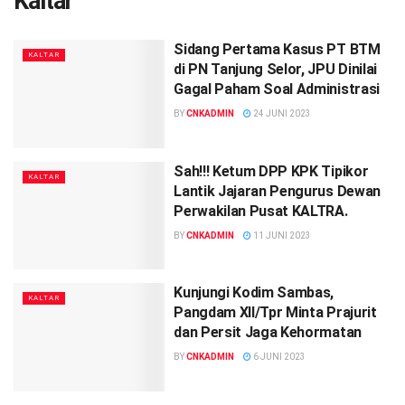
Kaltar
Sidang Pertama Kasus PT BTM
KALTAR
di PN Tanjung Selor, JPU Dinilai
Gagal Paham Soal Administrasi
BY
CNKADMIN
24 JUNI 2023
Sah!!! Ketum DPP KPK Tipikor
KALTAR
Lantik Jajaran Pengurus Dewan
Perwakilan Pusat KALTRA.
BY
CNKADMIN
11 JUNI 2023
Kunjungi Kodim Sambas,
KALTAR
Pangdam XII/Tpr Minta Prajurit
dan Persit Jaga Kehormatan
BY
CNKADMIN
6 JUNI 2023