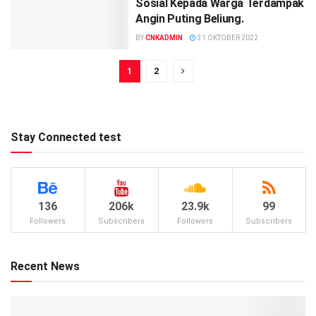
Sosial Kepada Warga Terdampak
Angin Puting Beliung.
BY
CNKADMIN
31 OKTOBER 2022
1
2
Stay Connected test
136
206k
23.9k
99
Followers
Subscribers
Followers
Subscribers
Recent News