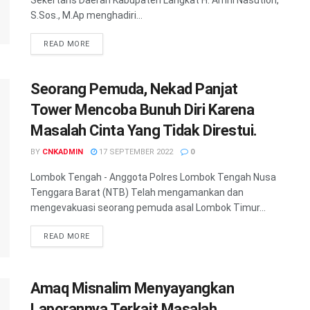
Sekertaris Daerah Kabupaten Langkat H. Amril Nasution,
S.Sos., M.Ap menghadiri...
READ MORE
Seorang Pemuda, Nekad Panjat
Tower Mencoba Bunuh Diri Karena
Masalah Cinta Yang Tidak Direstui.
BY
CNKADMIN
17 SEPTEMBER 2022
0
Lombok Tengah - Anggota Polres Lombok Tengah Nusa
Tenggara Barat (NTB) Telah mengamankan dan
mengevakuasi seorang pemuda asal Lombok Timur...
READ MORE
Amaq Misnalim Menyayangkan
Laporannya Terkait Masalah