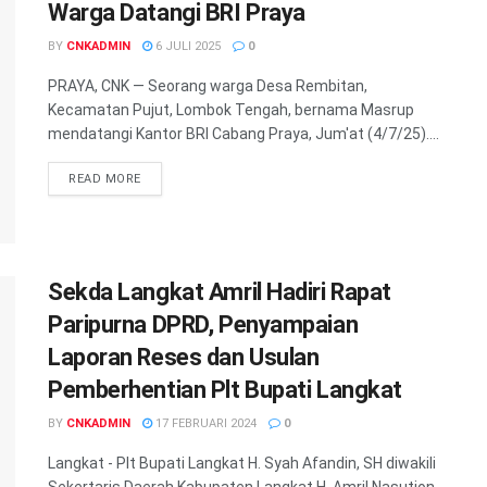
Warga Datangi BRI Praya
BY
CNKADMIN
6 JULI 2025
0
PRAYA, CNK — Seorang warga Desa Rembitan,
Kecamatan Pujut, Lombok Tengah, bernama Masrup
mendatangi Kantor BRI Cabang Praya, Jum'at (4/7/25)....
READ MORE
Sekda Langkat Amril Hadiri Rapat
Paripurna DPRD, Penyampaian
Laporan Reses dan Usulan
Pemberhentian Plt Bupati Langkat
BY
CNKADMIN
17 FEBRUARI 2024
0
Langkat - Plt Bupati Langkat H. Syah Afandin, SH diwakili