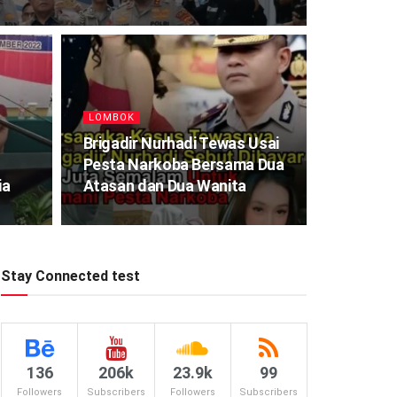
LOMBOK
Brigadir Nurhadi Tewas Usai
Pesta Narkoba Bersama Dua
ia
Atasan dan Dua Wanita
Stay Connected test
136
206k
23.9k
99
Followers
Subscribers
Followers
Subscribers