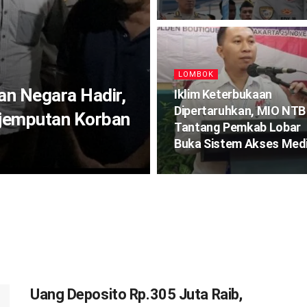
LOMBOK
an Negara Hadir,
Iklim Keterbukaan
Dipertaruhkan, MIO NTB
njemputan Korban
Tantang Pemkab Lobar
Buka Sistem Akses Med
Uang Deposito Rp.305 Juta Raib,