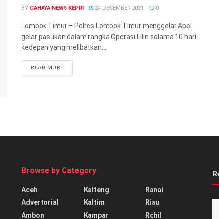
BY
CAHAYA NEWS KEPRI
24 DESEMBER 2021
0
Lombok Timur – Polres Lombok Timur menggelar Apel
gelar pasukan dalam rangka Operasi Lilin selama 10 hari
kedepan yang melibatkan...
READ MORE
Browse by Category
R
Aceh
Kalteng
Ranai
Advertorial
Kaltim
Riau
Ambon
Kampar
Rohil