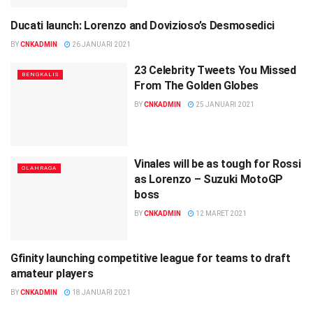
Ducati launch: Lorenzo and Dovizioso’s Desmosedici
BENGKALIS
BY
CNKADMIN
26 JANUARI 2021
23 Celebrity Tweets You Missed
BENGKALIS
From The Golden Globes
BY
CNKADMIN
25 JANUARI 2021
Vinales will be as tough for Rossi
OLAHRAGA
as Lorenzo – Suzuki MotoGP
boss
BY
CNKADMIN
12 MARET 2021
Gfinity launching competitive league for teams to draft
BENGKALIS
amateur players
BY
CNKADMIN
18 JANUARI 2021