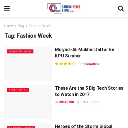
Home
Tag
Fashion Week
Tag:
Fashion Week
Mulyadi-Ali Mukhni Daftar ke
SUMATERA BARAT
KPU Sumbar
BY
CNKADMIN
These Are the 5 Big Tech Stories
ADVERTORIAL
to Watch in 2017
BY
CNKADMIN
10 MARET 2021
Heroes of the Storm Global