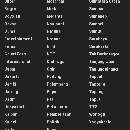
Blitar
Mataram
Sumatera Utara
Bogor
Medan
Sumbar
Boyolali
Meranti
Sumenep
Davao
Nasional
Sumsel
Dumai
Natuna
Sumut
Entertainment
Natuna
Surabaya
Firman
NTB
Surakarta
Galeri Foto
NTT
Tak Berkategori
Internasional
Olahraga
Tanjung Uban
Jabar
Opini
Tanjungpinang
Jakarta
Padang
Tapsel
Jambi
Palembang
Tapteng
Jateng
Papua
Tapung
Jatim
Pati
Taput
Jokyakarta
Pekanbaru
TTS
Kalbar
Pemberitaan
Wonogiri
Kalsel
Politik
Yogyakarta
Kaltar
Puisi