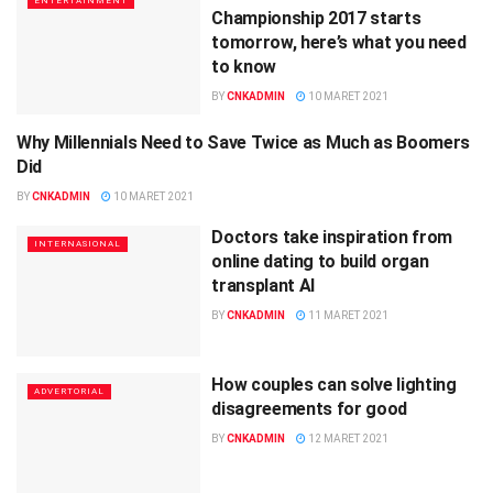
ENTERTAINMENT
Championship 2017 starts
tomorrow, here’s what you need
to know
BY
CNKADMIN
10 MARET 2021
Why Millennials Need to Save Twice as Much as Boomers
INTERNASIONAL
Did
BY
CNKADMIN
10 MARET 2021
Doctors take inspiration from
INTERNASIONAL
online dating to build organ
transplant AI
BY
CNKADMIN
11 MARET 2021
How couples can solve lighting
ADVERTORIAL
disagreements for good
BY
CNKADMIN
12 MARET 2021