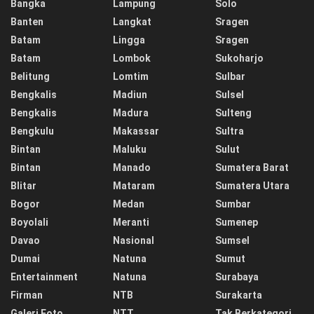
Bangka
Lampung
Solo
Banten
Langkat
Sragen
Batam
Lingga
Sragen
Batam
Lombok
Sukoharjo
Belitung
Lomtim
Sulbar
Bengkalis
Madiun
Sulsel
Bengkalis
Madura
Sulteng
Bengkulu
Makassar
Sultra
Bintan
Maluku
Sulut
Bintan
Manado
Sumatera Barat
Blitar
Mataram
Sumatera Utara
Bogor
Medan
Sumbar
Boyolali
Meranti
Sumenep
Davao
Nasional
Sumsel
Dumai
Natuna
Sumut
Entertainment
Natuna
Surabaya
Firman
NTB
Surakarta
Galeri Foto
NTT
Tak Berkategori