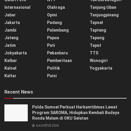
Internasional
Olahraga
Tanjung Uban
Jabar
Opini
Tanjungpinang
Jakarta
Padang
Tapsel
Jambi
Palembang
Tapteng
Jateng
Papua
Tapung
Jatim
Pati
Taput
Jokyakarta
Pekanbaru
TTS
Kalbar
Pemberitaan
Wonogiri
Kalsel
Politik
Yogyakarta
Kaltar
Puisi
Recent News
Polda Sumsel Perkuat Harkamtibmas Lewat
Program SAROMA, Hidupkan Kembali Budaya
Ronda Malam di OKU Selatan
6 AGUSTUS 2026